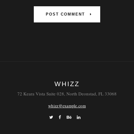
WHIZZ
72 Keara Vista Suite 028, North Deonstad, FL 33068
whizz@example.com