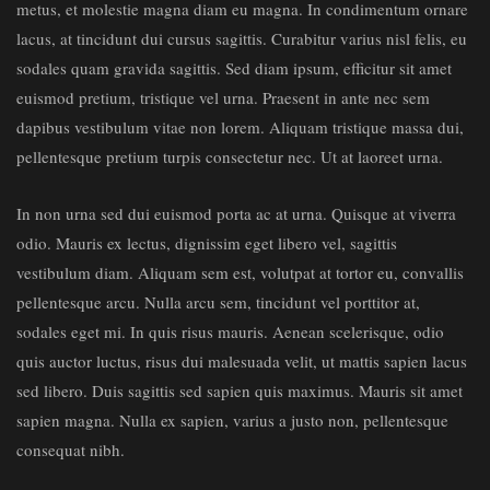
metus, et molestie magna diam eu magna. In condimentum ornare
lacus, at tincidunt dui cursus sagittis. Curabitur varius nisl felis, eu
sodales quam gravida sagittis. Sed diam ipsum, efficitur sit amet
euismod pretium, tristique vel urna. Praesent in ante nec sem
dapibus vestibulum vitae non lorem. Aliquam tristique massa dui,
pellentesque pretium turpis consectetur nec. Ut at laoreet urna.
In non urna sed dui euismod porta ac at urna. Quisque at viverra
odio. Mauris ex lectus, dignissim eget libero vel, sagittis
vestibulum diam. Aliquam sem est, volutpat at tortor eu, convallis
pellentesque arcu. Nulla arcu sem, tincidunt vel porttitor at,
sodales eget mi. In quis risus mauris. Aenean scelerisque, odio
quis auctor luctus, risus dui malesuada velit, ut mattis sapien lacus
sed libero. Duis sagittis sed sapien quis maximus. Mauris sit amet
sapien magna. Nulla ex sapien, varius a justo non, pellentesque
consequat nibh.