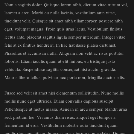
Nam a sagittis dolor. Quisque lorem nibh, dictum vitae rutrum vel,
laoreet a arcu. Morbi eu nulla lacinia, vestibulum ante vitae,
tincidunt velit. Quisque sit amet nibh ullamcorper, posuere nibh
eget, volutpat magna. Proin quis urna lacus. Vestibulum finibus
lectus ante, placerat sagittis ligula semper interdum. Integer vitae
felis at ex finibus hendrerit. In hac habitasse platea dictumst.
Phasellus et accumsan nulla. Aliquam non velit ac risus porttitor
lobortis. Etiam iaculis quam ut elit finibus, eu tristique justo
vehicula. Suspendisse sagittis consequat nisi auctor gravida.
Mauris libero tellus, pulvinar nec porta non, fringilla auctor felis.
Fusce sed velit sit amet nisi elementum sollicitudin. Nunc mollis
mollis nunc eget ultricies. Etiam convallis dapibus suscipit.
Pellentesque at metus massa. Aenean in arcu semper, blandit urna
sed, pretium leo. Vivamus diam risus, aliquet eget tempor a,
fermentum id eros. Vestibulum molestie odio tincidunt quam
mollis rhoncus. Etiam rhoncus cursus ipsum non sodales. Donec