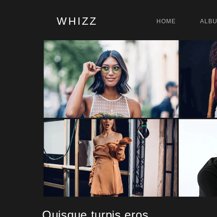
WHIZZ
HOME
ALB
Quisque turpis eros