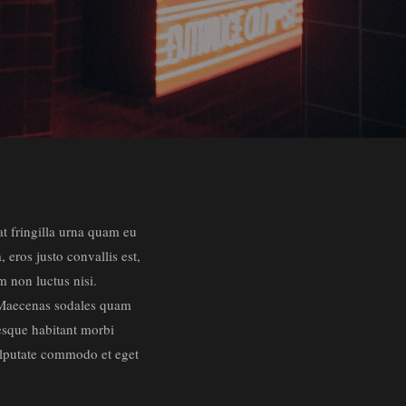
 at fringilla urna quam eu
 eros justo convallis est,
m non luctus nisi.
t. Maecenas sodales quam
tesque habitant morbi
vulputate commodo et eget