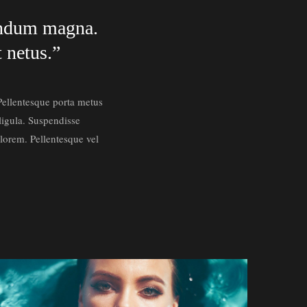
bendum magna.
t netus.”
 Pellentesque porta metus
 ligula. Suspendisse
lorem. Pellentesque vel