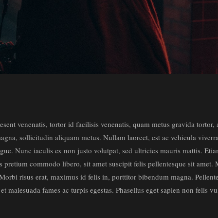
esent venenatis, tortor id facilisis venenatis, quam metus gravida tortor,
gna, sollicitudin aliquam metus. Nullam laoreet, est ac vehicula viverra,
gue. Nunc iaculis ex non justo volutpat, sed ultricies mauris mattis. Etia
is pretium commodo libero, sit amet suscipit felis pellentesque sit ame
 Morbi risus erat, maximus id felis in, porttitor bibendum magna. Pellen
us et malesuada fames ac turpis egestas. Phasellus eget sapien non felis 