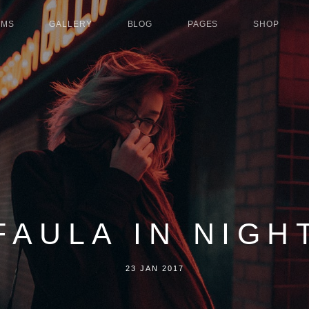
UMS
GALLERY
BLOG
PAGES
SHOP
FAULA IN NIGH
23 JAN 2017