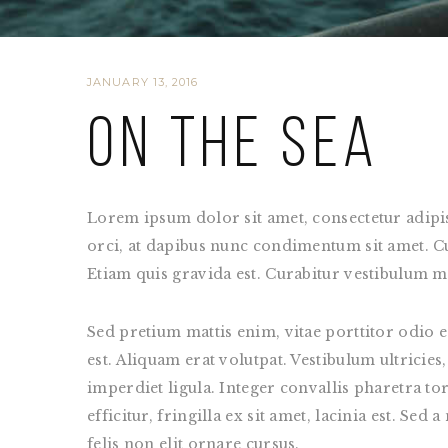
JANUARY 13, 2016
On the sea
Lorem ipsum dolor sit amet, consectetur adipis
orci, at dapibus nunc condimentum sit amet. Cura
Etiam quis gravida est. Curabitur vestibulum m
Sed pretium mattis enim, vitae porttitor odio 
est. Aliquam erat volutpat. Vestibulum ultricies
imperdiet ligula. Integer convallis pharetra to
efficitur, fringilla ex sit amet, lacinia est. Se
felis non elit ornare cursus.