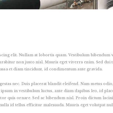
cing elit. Nullam at lobortis quam. Vestibulum bibendum veh
bitur non justo nisl. Mauris eget viverra enim. Sed dui tell
assa et diam tincidunt, id condimentum ante gravida.
egestas nec. Duis placerat blandit eleifend. Nam metus odio
, ipsum in vestibulum luctus, ante diam dapibus leo, id pla
rtor quis ornare. Sed ac bibendum nisl. Proin dictum lacinia
d a nulla id tellus efficitur malesuada. Mauris eget volutpat