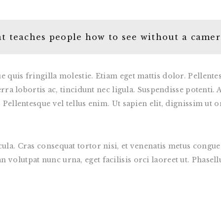
t teaches people how to see without a camer
 quis fringilla molestie. Etiam eget mattis dolor. Pellente
verra lobortis ac, tincidunt nec ligula. Suspendisse potent
Pellentesque vel tellus enim. Ut sapien elit, dignissim ut or
cula. Cras consequat tortor nisi, et venenatis metus cong
olutpat nunc urna, eget facilisis orci laoreet ut. Phasellus