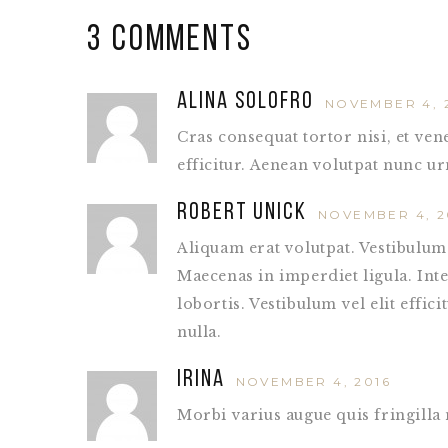
3 Comments
Alina Solofro
NOVEMBER 4, 
Cras consequat tortor nisi, et v
efficitur. Aenean volutpat nunc urna
Robert Unick
NOVEMBER 4, 2
Aliquam erat volutpat. Vestibulum 
Maecenas in imperdiet ligula. Int
lobortis. Vestibulum vel elit effici
nulla.
Irina
NOVEMBER 4, 2016
Morbi varius augue quis fringilla 