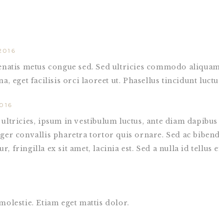
2016
enenatis metus congue sed. Sed ultricies commodo aliq
, eget facilisis orci laoreet ut. Phasellus tincidunt luctu
016
ultricies, ipsum in vestibulum luctus, ante diam dapibus 
eger convallis pharetra tortor quis ornare. Sed ac biben
tur, fringilla ex sit amet, lacinia est. Sed a nulla id tellu
molestie. Etiam eget mattis dolor.