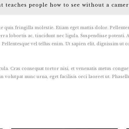
t teaches people how to see without a camer
 quis fringilla molestie. Etiam eget mattis dolor. Pellente
verra lobortis ac, tincidunt nec ligula. Suspendisse potent
Pellentesque vel tellus enim. Ut sapien elit, dignissim ut or
cula. Cras consequat tortor nisi, et venenatis metus cong
olutpat nunc urna, eget facilisis orci laoreet ut. Phasellus