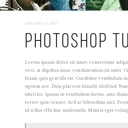
JANUARY 23, 2017
Photoshop T
Lorem ipsum dolor sit amet, consectetur adipis
orci, at dapibus nunc condimentum sit amet. Cura
Etiam quis gravida est. Curabitur vestibulum m
egestas nec. Duis placerat blandit eleifend. Na
ultricies, ipsum in vestibulum luctus, ante dia
tortor quis ornare. Sed ac bibendum nisl. Proin d
id tellus efficitur malesuada. Mauris eget volut