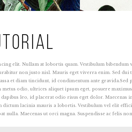
utorial
cing elit. Nullam at lobortis quam. Vestibulum bibendum veh
bitur non justo nisl. Mauris eget viverra enim. Sed dui tell
assa et diam tincidunt, id condimentum ante gravida.Sed p
m metus odio, ultrices aliquet ipsum eget, posuere maximus
m dapibus leo, id placerat odio risus eget dolor. Maecenas i
ictum lacinia mauris a lobortis. Vestibulum vel elit efficitur
pat nulla. Maecenas ut orci magna. Suspendisse ac felis non