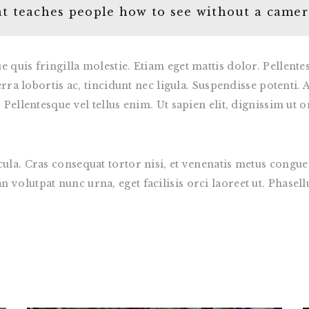
t teaches people how to see without a camer
 quis fringilla molestie. Etiam eget mattis dolor. Pellente
verra lobortis ac, tincidunt nec ligula. Suspendisse potent
Pellentesque vel tellus enim. Ut sapien elit, dignissim ut or
cula. Cras consequat tortor nisi, et venenatis metus cong
olutpat nunc urna, eget facilisis orci laoreet ut. Phasellus