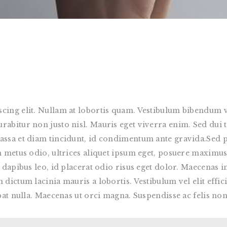
cing elit. Nullam at lobortis quam. Vestibulum bibendum veh
bitur non justo nisl. Mauris eget viverra enim. Sed dui tell
assa et diam tincidunt, id condimentum ante gravida.Sed p
m metus odio, ultrices aliquet ipsum eget, posuere maximus
m dapibus leo, id placerat odio risus eget dolor. Maecenas i
ictum lacinia mauris a lobortis. Vestibulum vel elit efficitur
pat nulla. Maecenas ut orci magna. Suspendisse ac felis non