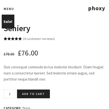
phoxy
MENU
Sale!
Seniery
(
4
customer reviews)
Rated
4
5.00
out of 5
£
76.00
based on
£
78.00
customer
ratings
Duis consequat commodo lectus molestie tincidunt. Etiam feugiat
nunc a consectetur laoreet. Sed molestie ornare augue, sed
porttitor neque blandit non.
ADD TO CART
CATEGORY:
floria