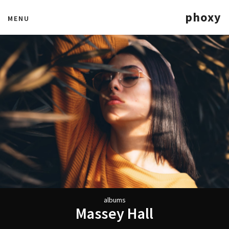
phoxy
MENU
a
l
b
u
m
s
M
a
s
s
e
y
H
a
l
l