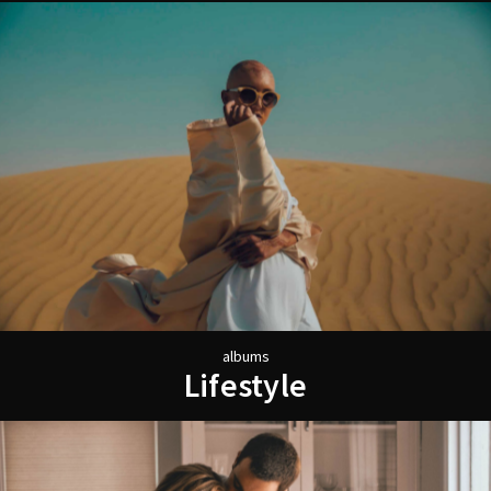
a
l
b
u
m
s
L
i
f
e
s
t
y
l
e