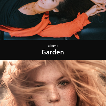
a
l
b
u
m
s
G
a
r
d
e
n