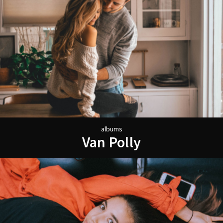
a
l
b
u
m
s
V
a
n
P
o
l
l
y