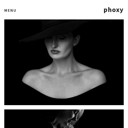
phoxy
MENU