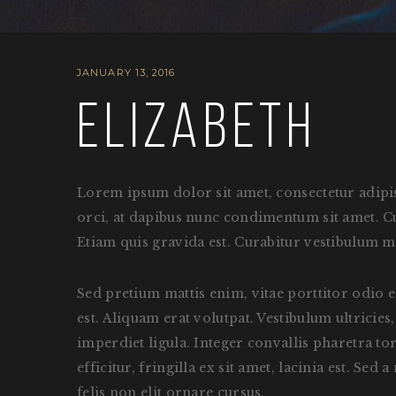
JANUARY 13, 2016
Elizabeth
Lorem ipsum dolor sit amet, consectetur adipis
orci, at dapibus nunc condimentum sit amet. Cura
Etiam quis gravida est. Curabitur vestibulum m
Sed pretium mattis enim, vitae porttitor odio 
est. Aliquam erat volutpat. Vestibulum ultricies
imperdiet ligula. Integer convallis pharetra to
efficitur, fringilla ex sit amet, lacinia est. Se
felis non elit ornare cursus.