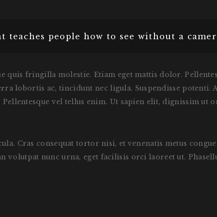
t teaches people how to see without a camer
 quis fringilla molestie. Etiam eget mattis dolor. Pellente
verra lobortis ac, tincidunt nec ligula. Suspendisse potent
Pellentesque vel tellus enim. Ut sapien elit, dignissim ut or
cula. Cras consequat tortor nisi, et venenatis metus cong
olutpat nunc urna, eget facilisis orci laoreet ut. Phasellus