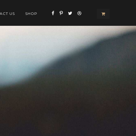
View
ACT US
SHOP
your
shopping
cart