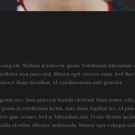
cing elit. Nullam at lobortis quam. Vestibulum bibendum veh
bitur non justo nisl. Mauris eget viverra enim. Sed dui tell
assa et diam tincidunt, id condimentum ante gravida.
egestas nec. Duis placerat blandit eleifend. Nam metus odio
, ipsum in vestibulum luctus, ante diam dapibus leo, id pla
rtor quis ornare. Sed ac bibendum nisl. Proin dictum lacinia
d a nulla id tellus efficitur malesuada. Mauris eget volutpat