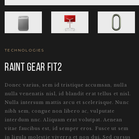
TECHNOLOGIES
RAINT GEAR FIT2
Donec varius, sem id tristique accumsan, nulla
nulla venenatis nisl, id blandit erat tellus et nisl.
Nulla intersum mattis arcu et scelerisque. Nunc
nibh sem, congue non libero ac, vulputate
interdum nnc. Aliquam erat volutpat. Aenean
vitae faucibus est, id semper eros. Fusce ut sem
in ligula molestie viverra et non dui. Sed cursus