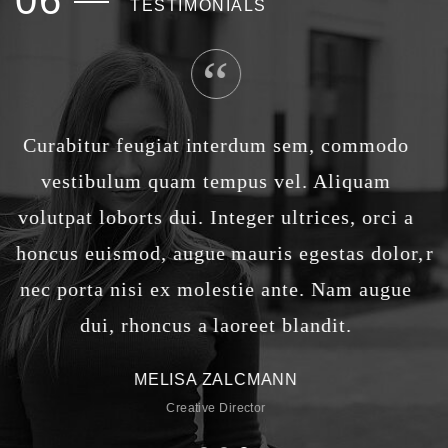
06
TESTIMONIALS
Curabitur feugiat interdum sem, commodo
vestibulum quam tempus vel. Aliquam
a
volutpat loborts dui. Integer ultrices, orci a
WONDERFUL REST IN THE FOREST
r,
rhoncus euismod, augue mauris egestas dolor,
r
19 January, 2015
e
nec porta nisi ex molestie ante. Nam augue
Sed consequat elit aliquet, elementum nibh id, cursus
dui, rhoncus a laoreet blandit.
est. Phassellus aliquat, risus at eliquet aliquet, mi
neqeu mattis arcu, ae fougiat orem eros et erat.
MELISA ZALCMANN
Integer ante eu ante ultrices Imperdiet. Praesent
gravida fellis a viverra ultricies.
Creative Director
READ MORE