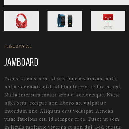
INDUSTRIAL
JAMBOARD
Donec varius, sem id tristique accumsan, nulla
nulla venenatis nisl, id blandit erat tellus et nisl.
Nulla intersum mattis arcu et scelerisque. Nunc
nibh sem, congue non libero ac, vulputate
interdum nnc. Aliquam erat volutpat. Aenean
vitae faucibus est, id semper eros. Fusce ut sem
in ligula molestie viverra et non dui. Sed cursus