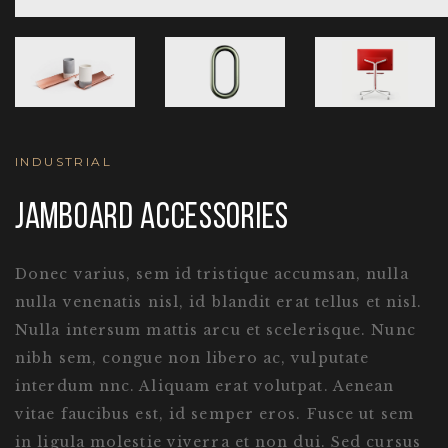
INDUSTRIAL
JAMBOARD ACCESSORIES
Donec varius, sem id tristique accumsan, nulla
nulla venenatis nisl, id blandit erat tellus et nisl.
Nulla intersum mattis arcu et scelerisque. Nunc
nibh sem, congue non libero ac, vulputate
interdum nnc. Aliquam erat volutpat. Aenean
vitae faucibus est, id semper eros. Fusce ut sem
in ligula molestie viverra et non dui. Sed cursus