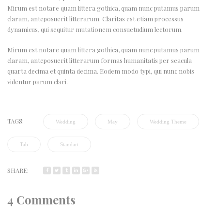
Mirum est notare quam littera gothica, quam nunc putamus parum
claram, anteposuerit litterarum. Claritas est etiam processus
dynamicus, qui sequitur mutationem consuetudium lectorum.
Mirum est notare quam littera gothica, quam nunc putamus parum
claram, anteposuerit litterarum formas humanitatis per seacula
quarta decima et quinta decima. Eodem modo typi, qui nunc nobis
videntur parum clari.
TAGS:
Wedding
May
Wedding Theme
Tab
Standart
SHARE:
4 Comments